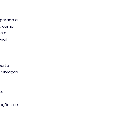
igerado a
s, como
te e
onal
porta
 vibração
to.
cações de