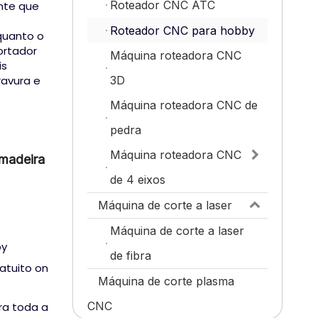
Roteador CNC ATC
ante que
Roteador CNC para hobby
quanto o
ortador
Máquina roteadora CNC
is
ravura e
3D
Máquina roteadora CNC de
pedra
Máquina roteadora CNC
madeira
de 4 eixos
Máquina de corte a laser
Máquina de corte a laser
by
de fibra
ratuito on
Máquina de corte plasma
CNC
ra toda a