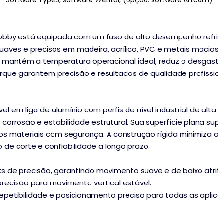
Software Type3, software Wentai, (opção: software Artcam)
obby está equipada com um fuso de alto desempenho refr
uaves e precisos em madeira, acrílico, PVC e metais macio
a mantém a temperatura operacional ideal, reduz o desgas
 torque garantem precisão e resultados de qualidade profissi
em liga de alumínio com perfis de nível industrial de alta
 corrosão e estabilidade estrutural. Sua superfície plana su
s materiais com segurança. A construção rígida minimiza a
de corte e confiabilidade a longo prazo.
acks de precisão, garantindo movimento suave e de baixo atri
precisão para movimento vertical estável.
repetibilidade e posicionamento preciso para todas as apli