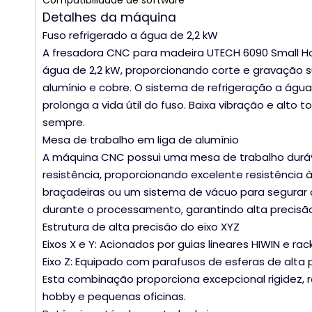
Compatibilidade de software
Detalhes da máquina
Fuso refrigerado a água de 2,2 kW
A fresadora CNC para madeira UTECH 6090 Small H
água de 2,2 kW, proporcionando corte e gravação s
alumínio e cobre. O sistema de refrigeração a águ
prolonga a vida útil do fuso. Baixa vibração e alto
sempre.
Mesa de trabalho em liga de alumínio
A máquina CNC possui uma mesa de trabalho durável 
resistência, proporcionando excelente resistência à
braçadeiras ou um sistema de vácuo para segurar o
durante o processamento, garantindo alta precisão 
Estrutura de alta precisão do eixo XYZ
Eixos X e Y: Acionados por guias lineares HIWIN e r
Eixo Z: Equipado com parafusos de esferas de alta 
Esta combinação proporciona excepcional rigidez, 
hobby e pequenas oficinas.