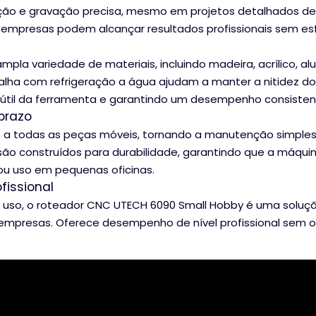
olução e gravação precisa, mesmo em projetos detalhados de
empresas podem alcançar resultados profissionais sem esf
la variedade de materiais, incluindo madeira, acrílico, alu
calha com refrigeração a água ajudam a manter a nitidez do
 útil da ferramenta e garantindo um desempenho consisten
prazo
o a todas as peças móveis, tornando a manutenção simples
ão construídos para durabilidade, garantindo que a máqui
ou uso em pequenas oficinas.
fissional
de uso, o roteador CNC UTECH 6090 Small Hobby é uma soluç
empresas. Oferece desempenho de nível profissional sem o