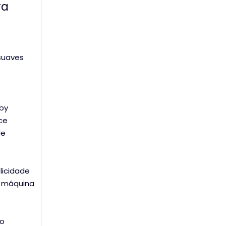
ra
suaves
by
ce
de
licidade
A máquina
do