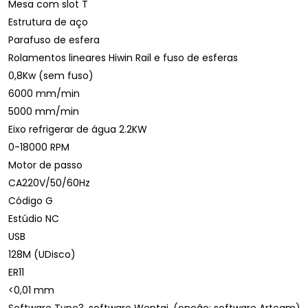
Mesa com slot T
Estrutura de aço
Parafuso de esfera
Rolamentos lineares Hiwin Rail e fuso de esferas
0,8Kw (sem fuso)
6000 mm/min
5000 mm/min
Eixo refrigerar de água 2.2KW
0-18000 RPM
Motor de passo
CA220V/50/60Hz
Código G
Estúdio NC
USB
128M (UDisco)
ER11
<0,01 mm