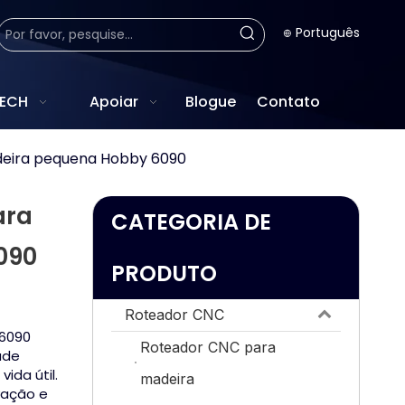
Português
TECH
Apoiar
Blogue
Contato
eira pequena Hobby 6090
ara
CATEGORIA DE
090
PRODUTO
Roteador CNC
 6090
Roteador CNC para
ade
vida útil.
madeira
vação e