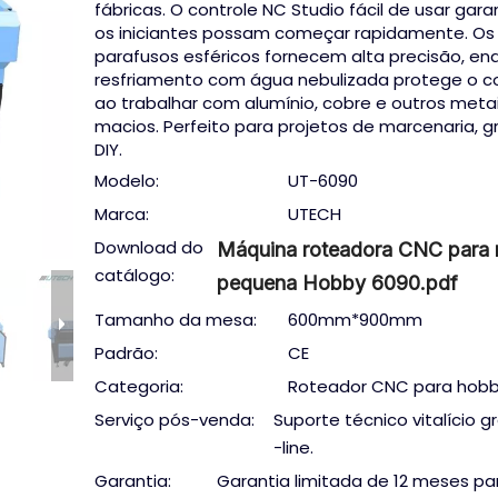
fábricas. O controle NC Studio fácil de usar gar
os iniciantes possam começar rapidamente. Os
parafusos esféricos fornecem alta precisão, en
resfriamento com água nebulizada protege o c
ao trabalhar com alumínio, cobre e outros meta
macios. Perfeito para projetos de marcenaria, g
DIY.
Modelo:
UT-6090
Marca:
UTECH
Download do
Máquina roteadora CNC para 
catálogo:
pequena Hobby 6090.pdf
Tamanho da mesa:
600mm*900mm
Padrão:
CE
Categoria:
Roteador CNC para hob
Serviço pós-venda:
Suporte técnico vitalício g
-line.
Garantia:
Garantia limitada de 12 meses pa