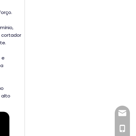
orço.
mínio,
 cortador
te.
 e
na
ão
 alto
wincnc@
+86 186