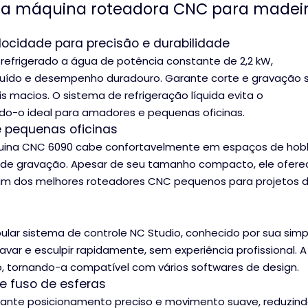
 da máquina roteadora CNC para madei
elocidade para precisão e durabilidade
efrigerado a água de potência constante de 2,2 kW,
 ruído e desempenho duradouro. Garante corte e gravação 
is macios. O sistema de refrigeração líquida evita o
do-o ideal para amadores e pequenas oficinas.
 pequenas oficinas
ina CNC 6090 cabe confortavelmente em espaços de hob
s de gravação. Apesar de seu tamanho compacto, ele ofere
 um dos melhores roteadores CNC pequenos para projetos 
ar sistema de controle NC Studio, conhecido por sua simp
avar e esculpir rapidamente, sem experiência profissional. 
 tornando-a compatível com vários softwares de design.
e fuso de esferas
rante posicionamento preciso e movimento suave, reduzin