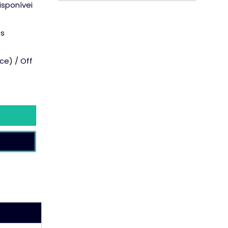
isponívei
ês
ce) / Off
)