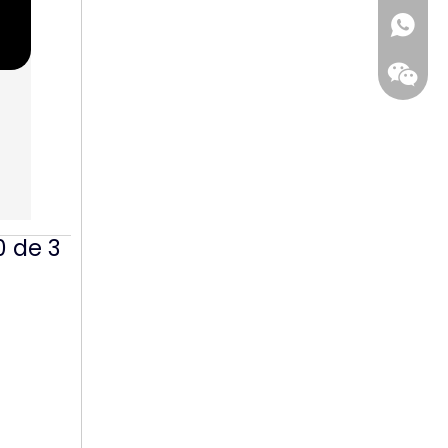
+86 186
 de 3