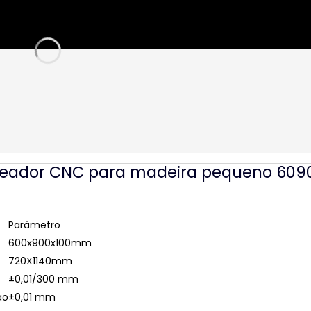
teador CNC para madeira pequeno 6090
Parâmetro
600x900x100mm
720X1140mm
±0,01/300 mm
ão
±0,01 mm