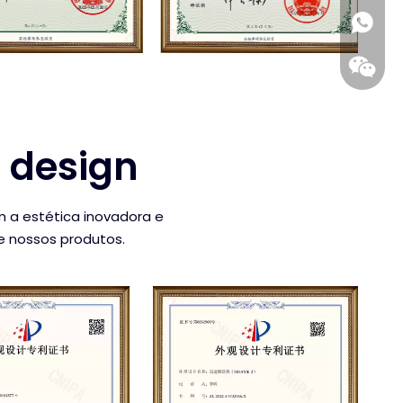
+86 186
e design
 a estética inovadora e
de nossos produtos.