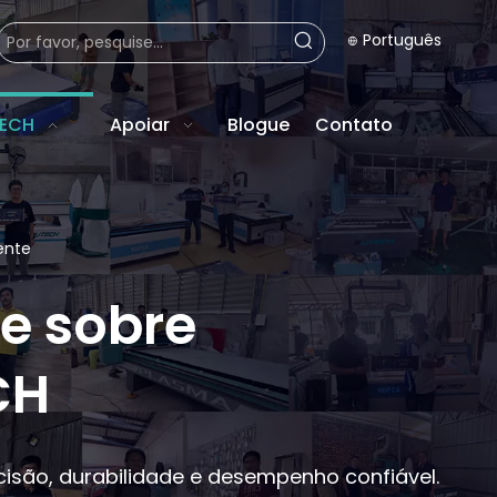
Português
TECH
Apoiar
Blogue
Contato
ente
te sobre
CH
são, durabilidade e desempenho confiável.