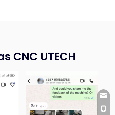
nas CNC UTECH
wincnc@
+86 186