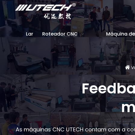
Lar
Roteador CNC
Máquina de 
Vo
Feedbac
m
As máquinas CNC UTECH contam com a confi