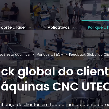
corte a laser
Aplicativos
Por que U
cê está aqui:
Lar
»
Por que UTECH
»
Feedback Global do Cli
k global do clien
áquinas CNC UTE
ança de clientes em todo o mundo por sua preci