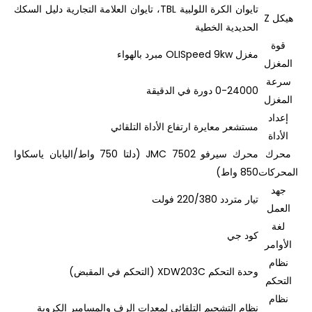
تايوان الكرة اللولبية TBL، تايوان العلامة التجارية دليل السكك
هيكل Z
الحديدية الخطية
قوة
مغزل OLISpeed ​​9kw مبرد بالهواء
المغزل
سرعة
0-24000 دورة في الدقيقة
المغزل
إعداد
مستشعر معايرة ارتفاع الأداة التلقائي
الأداة
محرك
محرك سيرفو JMC 7502 (دلتا 750 واط/اليابان ياسكاوا
المحركات
850 واط)
جهد
تيار متردد 220/380 فولت
العمل
لغة
كود جي
الأوامر
نظام
وحدة التحكم XDW203C (التحكم في المقبض)
التحكم
نظام
نظام التشحيم التلقائي لمعدات الرف والمسامير الكروية