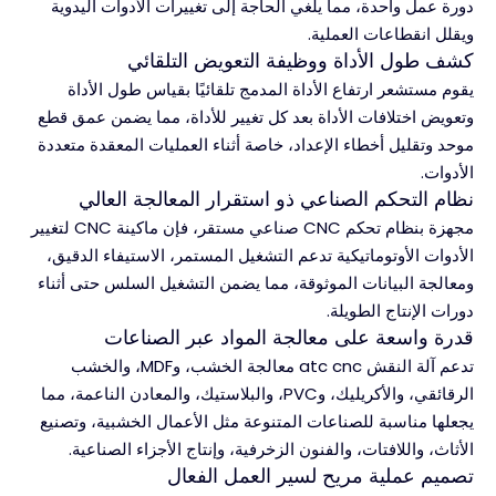
دورة عمل واحدة، مما يلغي الحاجة إلى تغييرات الأدوات اليدوية
ويقلل انقطاعات العملية.
كشف طول الأداة ووظيفة التعويض التلقائي
يقوم مستشعر ارتفاع الأداة المدمج تلقائيًا بقياس طول الأداة
وتعويض اختلافات الأداة بعد كل تغيير للأداة، مما يضمن عمق قطع
موحد وتقليل أخطاء الإعداد، خاصة أثناء العمليات المعقدة متعددة
الأدوات.
نظام التحكم الصناعي ذو استقرار المعالجة العالي
مجهزة بنظام تحكم CNC صناعي مستقر، فإن ماكينة CNC لتغيير
الأدوات الأوتوماتيكية تدعم التشغيل المستمر، الاستيفاء الدقيق،
ومعالجة البيانات الموثوقة، مما يضمن التشغيل السلس حتى أثناء
دورات الإنتاج الطويلة.
قدرة واسعة على معالجة المواد عبر الصناعات
تدعم آلة النقش atc cnc معالجة الخشب، وMDF، والخشب
الرقائقي، والأكريليك، وPVC، والبلاستيك، والمعادن الناعمة، مما
يجعلها مناسبة للصناعات المتنوعة مثل الأعمال الخشبية، وتصنيع
الأثاث، واللافتات، والفنون الزخرفية، وإنتاج الأجزاء الصناعية.
تصميم عملية مريح لسير العمل الفعال