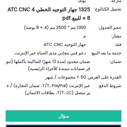
ماركة:
يوتك
تحميل الكتالوج:
1325 جهاز التوجيه الخطي ATC CNC 4
× 8 للبيع.pdf
حجم الجدول:
1300 مم * 2500 مم (4 × 8 بوصة)
معيار:
م
فئة:
جهاز التوجيه ATC CNC
خدمة ما بعد البيع:
دعم فني مجاني مدى الحياة عبر الإنترنت.
ضمان:
ضمان محدود لمدة 12 شهرًا للماكينة بأكملها (تتو
فر ضمانات ممتدة للأجزاء الرئيسية)
القدرة على العرض:
50 + مجموعات / شهر
شروط الدفع:
عبر الإنترنت (T/T، PayPal، ضمان التجارة) / غ
ير متصل (T/T، LC، بطاقات الائتمان)
سؤال