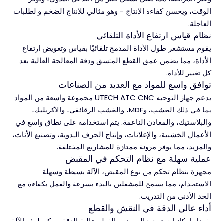
الوقت، ويحسن كفاءة الإنتاج - وهو مثالي للإنتاج الضخم والطلبات
العاجلة.
نظام قياس ارتفاع الأداة التلقائي
يقوم مستشعر طول الأداة المدمج تلقائيًا بقياس وتعويض ارتفاع
الأداة، مما يضمن عمق القطع المتسق ودقة المعالجة العالية بعد
كل تغيير للأداة.
توافق واسع للمواد مع العديد من الصناعات
يدعم جهاز التوجيه UTECH ATC CNC مجموعة واسعة من المواد
بما في ذلك الخشب، وMDF، والخشب الرقائقي، والأكريليك،
والبلاستيك، والمعادن الناعمة. يتم استخدامه على نطاق واسع في
الأعمال الخشبية، والإعلانات، وإنتاج الحرف اليدوية، وتصنيع الأثاث،
والمزيد، مما يوفر مرونة ممتازة للمشاريع المختلفة.
عملية سهلة مع نظام التحكم في المقبض
مجهزة بنظام تحكم من نوع المقبض، الآلة بسيطة وسهلة
الاستخدام، مما يسمح للمشغلين بالبدء بسرعة والعمل بكفاءة مع
الحد الأدنى من التدريب.
أداء عالي الدقة في النقش والقطع
بفضل إمكانيات تحديد الموضع والقطع عالية الدقة، يمكن لهذه الآلة