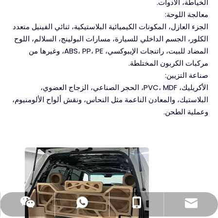
الخياطة، الأدوات.
معالجة اللوحة:
الجزء العازل، المكونات الكيميائية البلاستيكية، ثنائي الفينيل متعدد
الكلور، الجسم الداخلي للسيارة، مسارات البولينج، السلالم، اللوح
المضاد للبيت، راتنجات الإيبوكسي، ABS، PP، PE، وغيرها من
مركبات الكربون المختلطة.
صناعة التزيين:
الأكريليك، PVC، MDF، الحجر الصناعي، الزجاج العضوي،
البلاستيك، والمعادن الناعمة مثل النحاس، ونقش ألواح الألومنيوم،
وعملية الطحن.
wincnc@u-may-mail.com
+86 18663716521
+86 18663716521