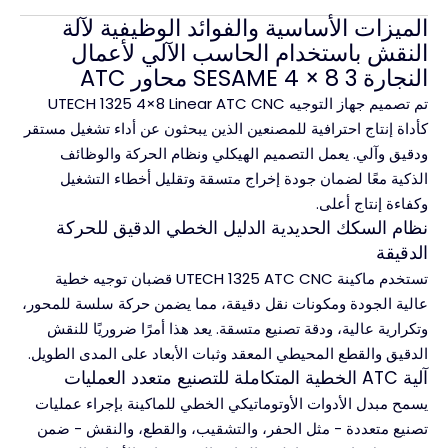
الميزات الأساسية والفوائد الوظيفية لآلة
النقش باستخدام الحاسب الآلي لأعمال
النجارة SESAME 4 × 8 3 محاور ATC
تم تصميم جهاز التوجيه UTECH 1325 4×8 Linear ATC CNC
كأداة إنتاج احترافية للمصنعين الذين يبحثون عن أداء تشغيل مستقر
ودقيق وآلي. يعمل التصميم الهيكلي ونظام الحركة والوظائف
الذكية معًا لضمان جودة إخراج متسقة وتقليل أخطاء التشغيل
وكفاءة إنتاج أعلى.
نظام السكك الحديدية الدليل الخطي الدقيق للحركة
الدقيقة
تستخدم ماكينة UTECH 1325 ATC CNC قضبان توجيه خطية
عالية الجودة ومكونات نقل دقيقة، مما يضمن حركة سلسة للمحور،
وتكرارية عالية، ودقة تصنيع متسقة. يعد هذا أمرًا ضروريًا للنقش
الدقيق والقطع المحيطي المعقد وثبات الأبعاد على المدى الطويل.
آلية ATC الخطية المتكاملة للتصنيع متعدد العمليات
يسمح مبدل الأدوات الأوتوماتيكي الخطي للماكينة بإجراء عمليات
تصنيع متعددة - مثل الحفر، والتشقيب، والقطع، والنقش - ضمن