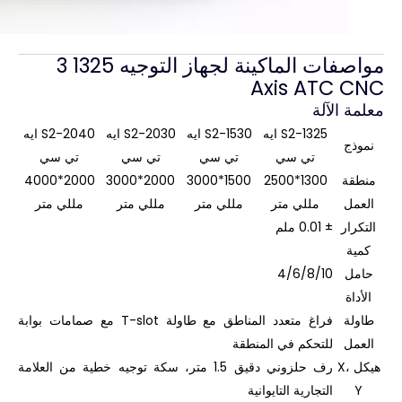
مواصفات الماكينة لجهاز التوجيه 1325 3
Axis ATC CNC
معلمة الآلة
S2-1325 ايه
S2-1530 ايه
S2-2030 ايه
S2-2040 ايه
نموذج
تي سي
تي سي
تي سي
تي سي
منطقة
1300*2500
1500*3000
2000*3000
2000*4000
العمل
مللي متر
مللي متر
مللي متر
مللي متر
التكرار
± 0.01 ملم
كمية
حامل
4/6/8/10
الأداة
طاولة
فراغ متعدد المناطق مع طاولة T-slot مع صمامات بوابة
العمل
للتحكم في المنطقة
هيكل X،
رف حلزوني دقيق 1.5 متر، سكة توجيه خطية من العلامة
Y
التجارية التايوانية