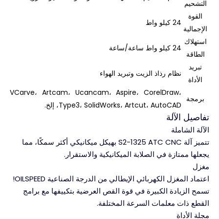
التشحيم
القوة
24 كيلو واط
الإجمالية
استهلاك
24 كيلو واط ساعة/ساعة
الطاقة
تبريد
نظام رذاذ الزيت وتبريد الهواء
الأداة
VCarve، Artcam، Ucancam، Aspire، CorelDraw،
برمجة
Type3، SolidWorks، Artcut، AutoCAD، إلخ.
تفاصيل الآلة
الآلة الشاملة
تتميز آلة S2-1325 ATC CNC بهيكل ميكانيكي أكثر سمكًا، مما
يجعلها ممتازة في الصلابة الميكانيكية والاستقرار.
مغزل
اعتماد المغزل الكهربائي الإيطالي من الدرجة الصناعية OILSPEED!
تسمح الزيادة الكبيرة في قوة القص العرضية بتكييفها مع برامج
القطع ذات معلمات السرعة المختلفة.
مجلة الأداة