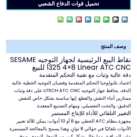
تحميل قوات الدفاع الشعبي
وصف المنتج
نقاط البيع الرئيسية لجهاز التوجيه SESAME
1325 4×8 Linear ATC CNC للبيع
دقة عالية وثبات مع تقنية التحكم المتقدمة
اعتماد تكنولوجيا التحكم المتقدمة وقضبان التوجيه الخطية عالية
الدقة، يحافظ جهاز التوجيه UTECH ATC CNC على دقة وثبات
ممتازين أثناء النقش والقطع. إنها مناسبة بشكل خاص للنقش
الدقيق، والنحت التفصيلي، ومهام التصنيع المعقدة.
التغيير التلقائي للأداة للإنتاج المستمر
مجهزة بنظام ATC الخطي مع 8 أو 10 أدوات، يمكن للآلة تغيير
الأدوات تلقائيًا في حوالي 8 ثوانٍ. وهذا يسمح بالمعالجة المستمرة
وغير المراقبة، مما يقلل بشكل كبير من التدخل اليدوي، ويوفر